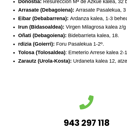
Donostia:
Resurección Mª de Azkue kalea, 32 
Arrasate (Debagoiena):
Arrasate Pasalekua, 3
Eibar (Debabarrena):
Ardanza kalea, 1-3 behe
Irun (Bidasoaldea):
Virgen Milagrosa kalea z/g 
Oñati (Debagoiena):
Bidebarrieta kalea, 18.
rdizia (Goierri):
Foru Pasalekua 1-2º.
Tolosa (Tolosaldea)
: Emeterio Arrese kalea 2-1
Zarautz (Urola-Kosta):
Urdaneta kalea 12, atz
943 297 118