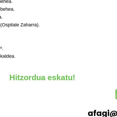
behea.
 behea.
a.
(Ospitale Zaharra).
º.
ekaldea.
Hitzordua eskatu!
afagi@