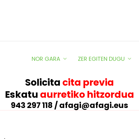
NOR GARA
ZER EGITEN DUGU
Solicita
cita previa
Eskatu
aurretiko hitzordua
943 297 118 / afagi@afagi.eus