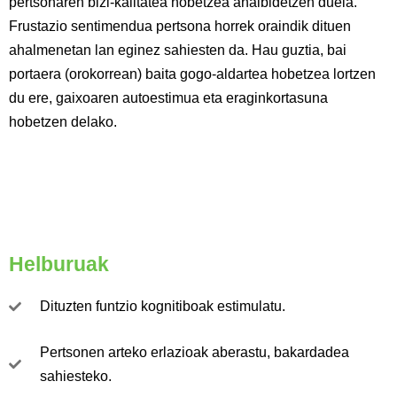
pertsonaren bizi-kalitatea hobetzea ahalbidetzen duela.
Frustazio sentimendua pertsona horrek oraindik dituen
ahalmenetan lan eginez sahiesten da. Hau guztia
, bai
portaera (orokorrean) baita gogo-aldartea hobetzea lortzen
du ere, gaixoaren autoestimua eta eraginkortasuna
hobetzen delako.
Helburuak
Dituzten funtzio kognitiboak estimulatu.
Pertsonen arteko erlazioak aberastu, bakardadea
sahiesteko.