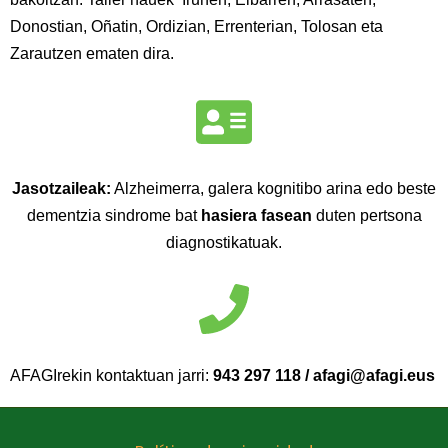
Donostian, Oñatin, Ordizian, Errenterian, Tolosan eta
Zarautzen ematen dira.
Jasotzaileak:
Alzheimerra, galera kognitibo arina edo beste
dementzia sindrome bat
hasiera fasean
duten pertsona
diagnostikatuak.
AFAGIrekin kontaktuan jarri:
943 297 118 / afagi@afagi.eus