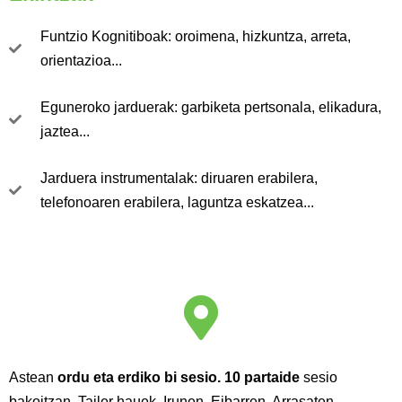
Funtzio Kognitiboak: oroimena, hizkuntza, arreta,
orientazioa...
Eguneroko jarduerak: garbiketa pertsonala, elikadura,
jaztea...
Jarduera instrumentalak: diruaren erabilera,
telefonoaren erabilera, laguntza eskatzea...
Astean
ordu eta erdiko bi sesio.
10 partaide
sesio
bakoitzan. Tailer hauek Irunen, Eibarren, Arrasaten,