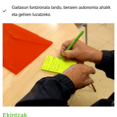
Gaitasun funtzionala landu, beraien autonomia ahalik
eta gehien luzatzeko.
Ekintzak