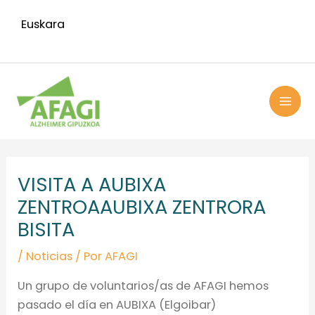
Ir
Euskara
al
contenido
MAI
ME
Navegación
de
VISITA A AUBIXA
entradas
ZENTROA
AUBIXA ZENTRORA
BISITA
/
Noticias
/ Por
AFAGI
Un grupo de voluntarios/as de AFAGI hemos
pasado el día en AUBIXA (Elgoibar)