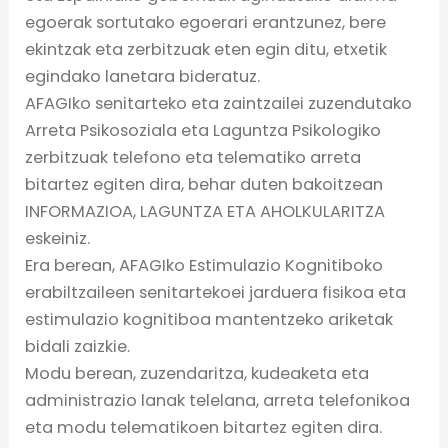
egoerak sortutako egoerari erantzunez, bere
ekintzak eta zerbitzuak eten egin ditu, etxetik
egindako lanetara bideratuz.
AFAGIko senitarteko eta zaintzailei zuzendutako
Arreta Psikosoziala eta Laguntza Psikologiko
zerbitzuak telefono eta telematiko arreta
bitartez egiten dira, behar duten bakoitzean
INFORMAZIOA, LAGUNTZA ETA AHOLKULARITZA
eskeiniz.
Era berean, AFAGIko Estimulazio Kognitiboko
erabiltzaileen senitartekoei jarduera fisikoa eta
estimulazio kognitiboa mantentzeko ariketak
bidali zaizkie.
Modu berean, zuzendaritza, kudeaketa eta
administrazio lanak telelana, arreta telefonikoa
eta modu telematikoen bitartez egiten dira.