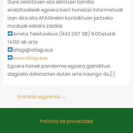
Gure zerbitzuen eta ekintzen familia
erabiltzaileak egoera berri honetaz informatuak
izan dira eta AFAGIrekin kontaktuan jartzeko
moduak eskaini zaizkie:
Arreta Telefonikoa (943 297 118) 9:00etatik
14:00 ak arte
afagi@afagi.eus
www.afagi.eus
Egoera honek pandemia egoera gainditua
dagoela adierazten duten arte iraungo du.[:]
Entrada siguiente
→
Política de privacidad