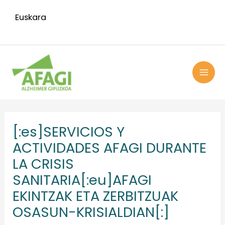
Ir
Euskara
al
contenido
MAI
ME
Navegación
de
[:es]SERVICIOS Y
entradas
ACTIVIDADES AFAGI DURANTE
LA CRISIS
SANITARIA[:eu]AFAGI
EKINTZAK ETA ZERBITZUAK
OSASUN-KRISIALDIAN[:]