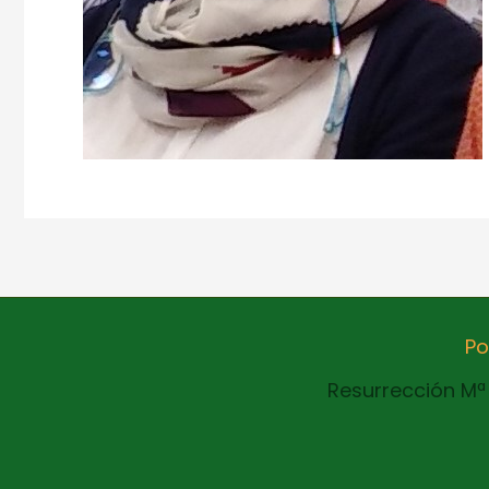
Po
Resurrección Mª 