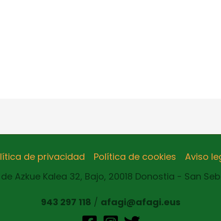
lítica de privacidad
Política de cookies
Aviso le
de Azkue Kalea 32, Bajo, 20018 Donostia - San Se
943 297 118
/
afagi@afagi.eus