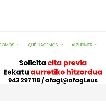
 SOMOS
QUÉ HACEMOS
ALZHEIMER
Solicita
cita previa
Eskatu
aurretiko hitzordua
943 297 118 / afagi@afagi.eus