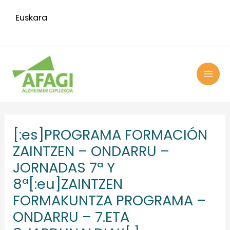
Ir
Euskara
al
contenido
MAI
ME
Navegación
de
[:es]PROGRAMA FORMACIÓN
entradas
ZAINTZEN – ONDARRU –
JORNADAS 7ª Y
8ª[:eu]ZAINTZEN
FORMAKUNTZA PROGRAMA –
ONDARRU – 7.ETA