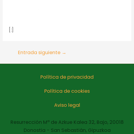
[:]
Entrada siguiente
→
Política de privacidad
Política de cookies
Aviso legal
Resurrección Mª de Azkue Kalea 32, Bajo, 20018
Donostia - San Sebastián, Gipuzkoa