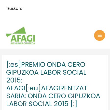
Ir
Euskara
al
contenido
MAI
ME
Navegación
de
[:es]PREMIO ONDA CERO
entradas
GIPUZKOA LABOR SOCIAL
2015:
AFAGI[:eu]AFAGIRENTZAT
SARIA: ONDA CERO GIPUZKOA
LABOR SOCIAL 2015 [:]