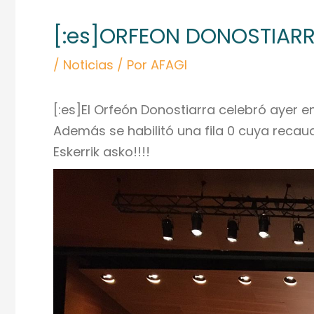
de
[:es]ORFEON DONOSTIARRA
entradas
/
Noticias
/ Por
AFAGI
[:es]El Orfeón Donostiarra celebró ayer e
Además se habilitó una fila 0 cuya recau
Eskerrik asko!!!!