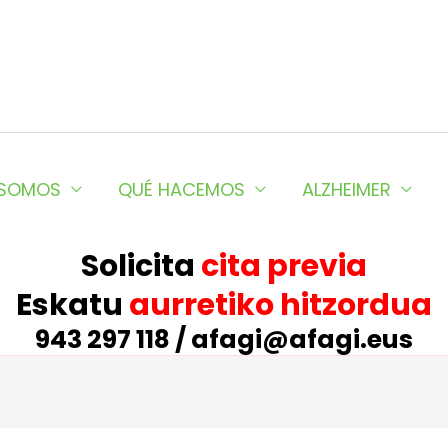
 SOMOS
QUÉ HACEMOS
ALZHEIMER
Solicita
cita previa
Eskatu
aurretiko hitzordua
943 297 118 / afagi@afagi.eus