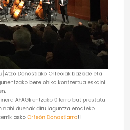
eu]Atzo Donostiako Orfeoiak bazkide eta
gunentzako bere ohiko kontzertua eskaini
en.
inera AFAGIrentzako 0 lerro bat prestatu
n nahi duenak diru laguntza emateko .
kerrik asko
Orfeón Donostiarra
!!