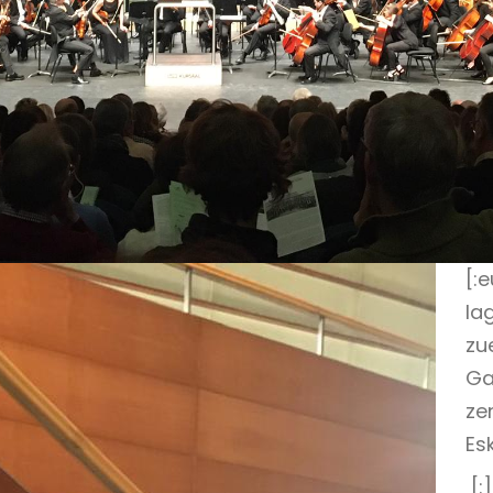
[:
la
zu
Ga
ze
Es
[:]