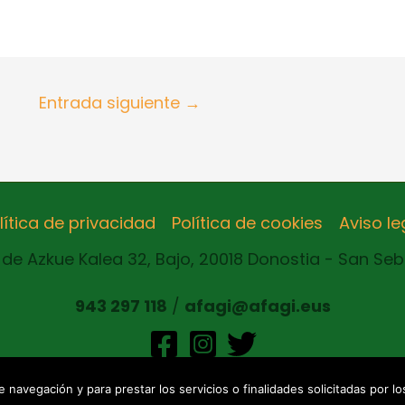
Entrada siguiente
→
lítica de privacidad
Política de cookies
Aviso le
de Azkue Kalea 32, Bajo, 20018 Donostia - San Se
943 297 118
/
afagi@afagi.eus
eservados
 navegación y para prestar los servicios o finalidades solicitadas por lo