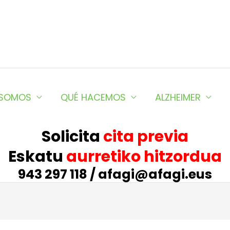
 SOMOS
QUÉ HACEMOS
ALZHEIMER
Solicita
cita previa
Eskatu
aurretiko hitzordua
943 297 118 / afagi@afagi.eus