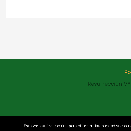
Po
Resurrección Mª 
Copyright © 2021 AFAGI Todos los derechos r
Esta web utiliza cookies para obtener datos estadísticos de