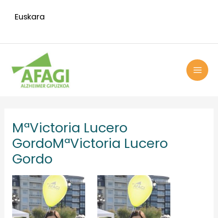
Ir
Euskara
al
contenido
MAI
ME
MªVictoria Lucero
Gordo
MªVictoria Lucero
Gordo