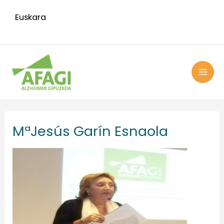
Ir
Euskara
al
contenido
MAI
ME
MªJesús Garín Esnaola