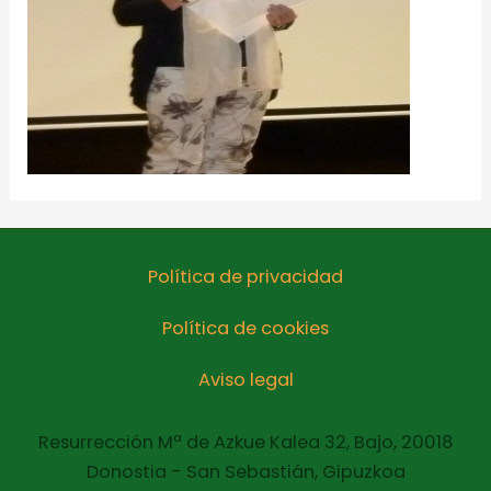
Política de privacidad
Política de cookies
Aviso legal
Resurrección Mª de Azkue Kalea 32, Bajo, 20018
Donostia - San Sebastián, Gipuzkoa