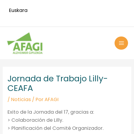
Ir
Euskara
al
contenido
MAI
ME
Navegación
de
Jornada de Trabajo Lilly-
entradas
CEAFA
/
Noticias
/ Por
AFAGI
Exito de la Jornada del 17, gracias a:
> Colaboración de Lilly.
> Planificación del Comité Organizador.