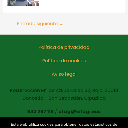
Entrada siguiente
→
Política de privacidad
Política de cookies
Aviso legal
Resurrección Mª de Azkue Kalea 32, Bajo, 20018
Donostia - San Sebastián, Gipuzkoa
943 297 118
/
afagi@afagi.eus
Esta web utiliza cookies para obtener datos estadísticos de