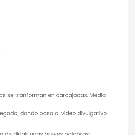
.
ntos se tranforman en carcajadas. Media
regado; dando paso al video divulgativo
io de dirigir unas breves palabras: