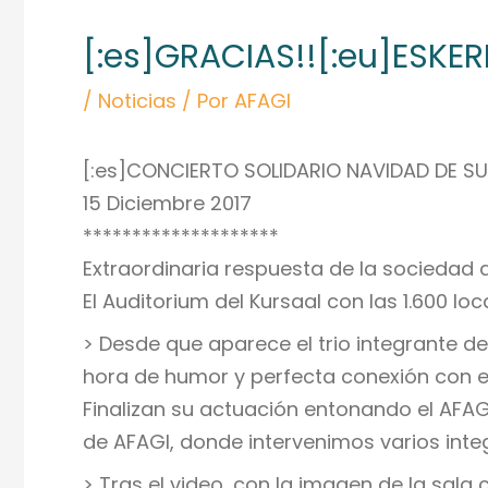
de
[:es]GRACIAS!![:eu]ESKERR
entradas
/
Noticias
/ Por
AFAGI
[:es]CONCIERTO SOLIDARIO NAVIDAD DE SU
15 Diciembre 2017
********************
Extraordinaria respuesta de la sociedad
El Auditorium del Kursaal con las 1.600 loc
> Desde que aparece el trio integrante d
hora de humor y perfecta conexión con el
Finalizan su actuación entonando el AFA
de AFAGI, donde intervenimos varios integ
> Tras el video, con la imagen de la sala 