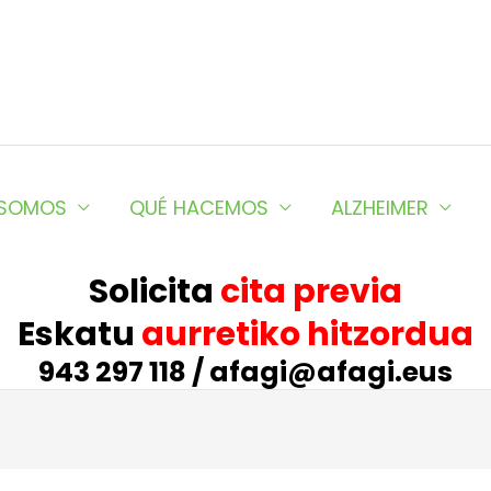
 SOMOS
QUÉ HACEMOS
ALZHEIMER
Solicita
cita previa
Eskatu
aurretiko hitzordua
943 297 118 / afagi@afagi.eus