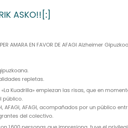
IK ASKO!![:]
PER AMARA EN FAVOR DE AFAGI Alzheimer Gipuzkoa
qipuzkoana.
alidades repletas.
e «La Kuadrilla» empiezan las risas, que en mome
 público.
GI, AFAGI, AFAGI, acompañados por un público ent
rantes del colectivo.
con 1.600 personas que impresiona, tuve el privileg