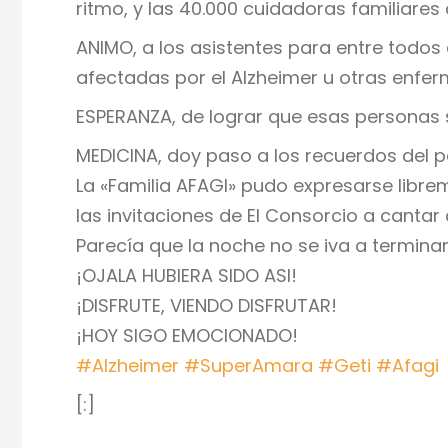
ritmo, y las 40.000 cuidadoras familiare
ANIMO, a los asistentes para entre todo
afectadas por el Alzheimer u otras enfer
ESPERANZA, de lograr que esas personas s
MEDICINA, doy paso a los recuerdos del p
La «Familia AFAGI» pudo expresarse libr
las invitaciones de El Consorcio a cantar 
Parecía que la noche no se iva a termina
¡OJALA HUBIERA SIDO ASI!
¡DISFRUTE, VIENDO DISFRUTAR!
¡HOY SIGO EMOCIONADO!
#
Alzheimer
#
SuperAmara
#
Geti
#
Afagi
[:]