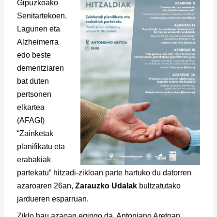
Gipuzkoako
Senitartekoen,
Lagunen eta
Alzheimerra
edo beste
dementziaren
bat duten
pertsonen
elkartea
(AFAGI)
“Zainketak
planifikatu eta
erabakiak
partekatu” hitzadi-zikloan parte hartuko du datorren
azaroaren 26an,
Zarauzko Udalak
bultzatutako
jardueren esparruan.
Ziklo hau azaoan egingo da, Antoniano Aretoan,