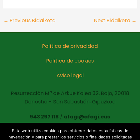
←
Previous Bidalketa
Next Bidalketa
→
Política de privacidad
Política de cookies
Aviso legal
Resurrección Mª de Azkue Kalea 32, Bajo, 20018
Donostia - San Sebastián, Gipuzkoa
943 297 118
/
afagi@afagi.eus
Esta web utiliza cookies para obtener datos estadísticos de
navegación y para prestar los servicios o finalidades solicitadas