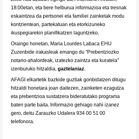
18:00etan, eta bere helburua informazioa eta tresnak
eskaintzea da pertsonei eta familiei zainketak modu
kontzientean, partekatuan eta etorkizuneko
ikuspegiarekin planifikatzen laguntzeko.
Oraingo honetan, Maria Lourdes Labaca EHU
Zuzenbide irakasleak emango du “Prebentziozko
notario-ahalordeak, izatezko zaintza eta kuratela”
izenburuko hitzaldia,
gaztelaniaz
.
AFAGI elkartetik bazkide guztiak gonbidatzen ditugu
hitzaldi honetara joan daitezen, zainketen ezagutza
eta prebentzioa sustatzera bideratutako programa
baten parte baita. Informazio gehiago nahi izanez
gero, deitu Zarauzko Udalera 934 00 51 00
telefonora.