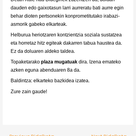
dauden edo gaixotasun larri aurreratu bati aurre egin
behar dioten pertsonekin konprometitutako irabazi-
asmorik gabeko elkarteak.
Helburua heriotzaren kontzientzia soziala sustatzea
eta horretaz hitz egiteak dakarren tabua haustea da.
Ez da doluaren aldeko taldea.
Topaketarako
plaza mugatuak
dira. Izena emateko
azken eguna abenduaren 8a da.
Baldintza: elkarteko bazkidea izatea.
Zure zain gaude!