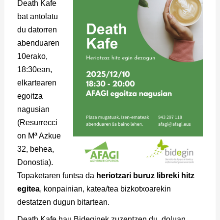
Death Kafe
bat antolatu
du datorren
abenduaren
10erako,
18:30ean,
elkartearen
egoitza
nagusian
(Resurrecci
on Mª Azkue
32, behea,
Donostia).
Topaketaren funtsa da
heriotzari buruz libreki hitz
egitea
, konpainian, katea/tea bizkotxoarekin
destatzen dugun bitartean.
Death Kafe hau Bideginek zuzentzen du, doluan