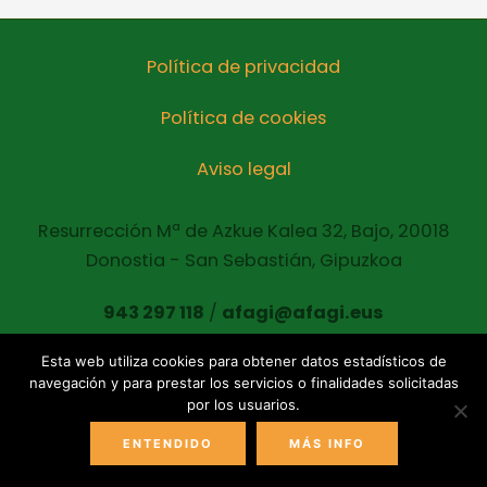
Política de privacidad
Política de cookies
Aviso legal
Resurrección Mª de Azkue Kalea 32, Bajo, 20018
Donostia - San Sebastián, Gipuzkoa
943 297 118
/
afagi@afagi.eus
Esta web utiliza cookies para obtener datos estadísticos de
navegación y para prestar los servicios o finalidades solicitadas
Copyright © 2021 AFAGI Todos los derechos
por los usuarios.
reservados
ENTENDIDO
MÁS INFO