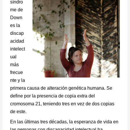
síndro
me de
Down
es la
discap
acidad
intelect
ual
más
frecue
nte y la
primera causa de alteración genética humana. Se
define p
or la presencia de copia extra del
cromosoma 21, teniendo tres en vez de dos copias
de este.
En las últimas tres décadas, la esperanza de vida en
las personas con discapacidad intelectual ha