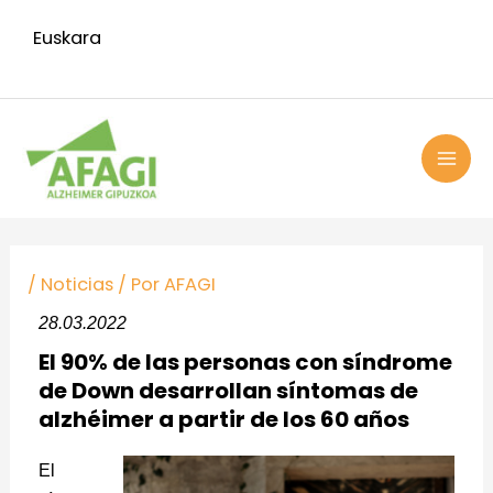
Ir
Euskara
al
contenido
MAI
ME
Navegación
de
/
Noticias
/ Por
AFAGI
entradas
28.03.2022
El 90% de las personas con síndrome
de Down desarrollan síntomas de
alzhéimer a partir de los 60 años
El