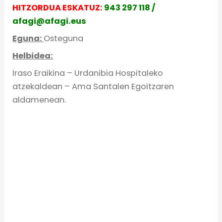
HITZORDUA ESKATUZ:
943 297 118 /
afagi@afagi.eus
Eguna:
Osteguna
Helbidea:
Iraso Eraikina – Urdanibia Hospitaleko
atzekaldean – Ama Santalen Egoitzaren
aldamenean.