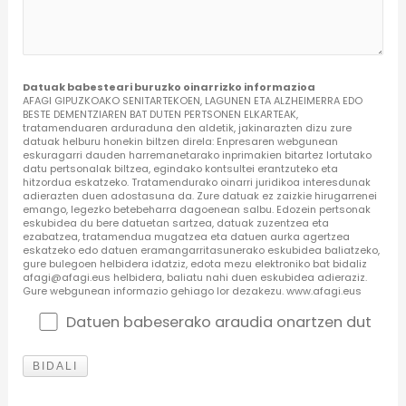
Datuak babesteari buruzko oinarrizko informazioa
AFAGI GIPUZKOAKO SENITARTEKOEN, LAGUNEN ETA ALZHEIMERRA EDO
BESTE DEMENTZIAREN BAT DUTEN PERTSONEN ELKARTEAK,
tratamenduaren arduraduna den aldetik, jakinarazten dizu zure
datuak helburu honekin biltzen direla: Enpresaren webgunean
eskuragarri dauden harremanetarako inprimakien bitartez lortutako
datu pertsonalak biltzea, egindako kontsultei erantzuteko eta
hitzordua eskatzeko. Tratamendurako oinarri juridikoa interesdunak
adierazten duen adostasuna da. Zure datuak ez zaizkie hirugarrenei
emango, legezko betebeharra dagoenean salbu. Edozein pertsonak
eskubidea du bere datuetan sartzea, datuak zuzentzea eta
ezabatzea, tratamendua mugatzea eta datuen aurka agertzea
eskatzeko edo datuen eramangarritasunerako eskubidea baliatzeko,
gure bulegoen helbidera idatziz, edota mezu elektroniko bat bidaliz
afagi@afagi.eus helbidera, baliatu nahi duen eskubidea adieraziz.
Gure webgunean informazio gehiago lor dezakezu. www.afagi.eus
Datuen babeserako araudia onartzen dut