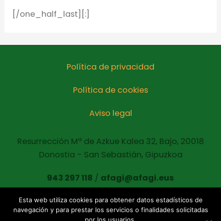
[/one_half_last][:]
Política de privacidad
Política de cookies
Aviso legal
Resurrección Mª de Azkue Kalea 32, Bajo, 20018
Donostia - San Sebastián, Gipuzkoa
943 297 118
/
afagi@afagi.eus
Esta web utiliza cookies para obtener datos estadísticos de
navegación y para prestar los servicios o finalidades solicitadas
Copyright © 2021 AFAGI Todos los derechos
por los usuarios.