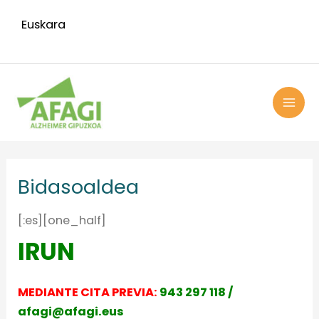
Ir
Euskara
al
contenido
MAI
ME
Bidasoaldea
[:es][one_half]
IRUN
MEDIANTE CITA PREVIA:
943 297 118 /
afagi@afagi.eus