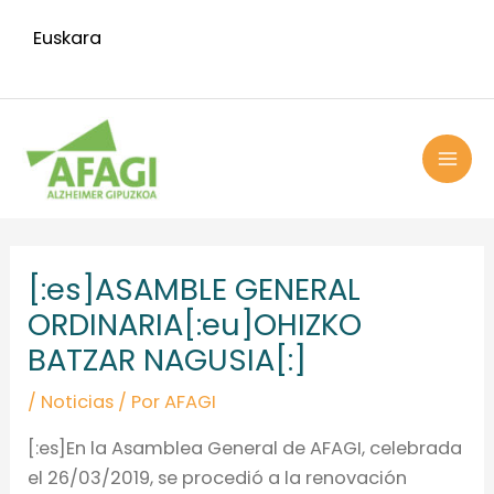
Ir
Euskara
al
contenido
MAI
ME
Navegación
de
[:es]ASAMBLE GENERAL
entradas
ORDINARIA[:eu]OHIZKO
BATZAR NAGUSIA[:]
/
Noticias
/ Por
AFAGI
[:es]En la Asamblea General de AFAGI, celebrada
el 26/03/2019, se procedió a la renovación