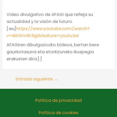
Vídeo divulgativo de AFAGI que refleja su
actualidad y la visión de futuro.
[:eu]
https://www.youtube.com/watch?
v=IkK0mrRL9gI&feature=youtu.be
AFAGIren dibulgaziozko bideoa, bertan bere
gaurkotasuna eta etorkizuneko ikuspegia
erakusten dira.[:]
Entrada siguiente
→
Política de privacidad
Política de cookies