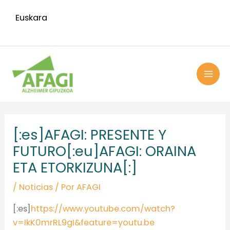
Ir
Euskara
al
contenido
MAI
ME
Navegación
de
[:es]AFAGI: PRESENTE Y
entradas
FUTURO[:eu]AFAGI: ORAINA
ETA ETORKIZUNA[:]
/
Noticias
/ Por
AFAGI
[:es]
https://www.youtube.com/watch?
v=IkK0mrRL9gI&feature=youtu.be