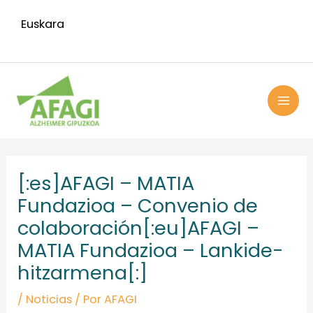
Ir
Euskara
al
contenido
MAI
ME
Navegación
de
[:es]AFAGI – MATIA
entradas
Fundazioa – Convenio de
colaboración[:eu]AFAGI –
MATIA Fundazioa – Lankide-
hitzarmena[:]
/
Noticias
/ Por
AFAGI