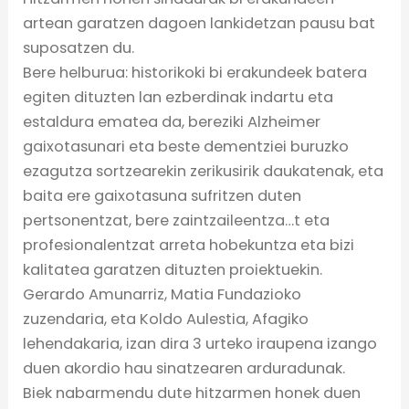
artean garatzen dagoen lankidetzan pausu bat
suposatzen du.
Bere helburua: historikoki bi erakundeek batera
egiten dituzten lan ezberdinak indartu eta
estaldura ematea da, bereziki Alzheimer
gaixotasunari eta beste dementziei buruzko
ezagutza sortzearekin zerikusirik daukatenak, eta
baita ere gaixotasuna sufritzen duten
pertsonentzat, bere zaintzaileentza
…
t eta
profesionalentzat arreta hobekuntza eta bizi
kalitatea garatzen dituzten proiektuekin.
Gerardo Amunarriz, Matia Fundazioko
zuzendaria, eta Koldo Aulestia, Afagiko
lehendakaria, izan dira 3 urteko iraupena izango
duen akordio hau sinatzearen arduradunak.
Biek nabarmendu dute hitzarmen honek duen