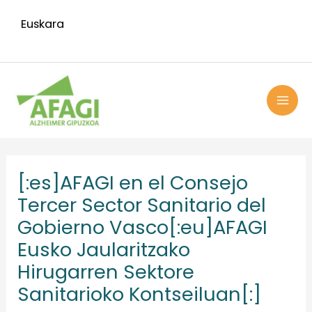
Ir
Euskara
al
contenido
MAI
ME
Navegación
de
[:es]AFAGI en el Consejo
entradas
Tercer Sector Sanitario del
Gobierno Vasco[:eu]AFAGI
Eusko Jaularitzako
Hirugarren Sektore
Sanitarioko Kontseiluan[:]