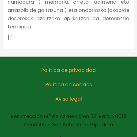
narriadura ( memoria, arreta, adimena eta
arrazoibide gaitasuna ) eta ondoriozko jokabide
desorekak azaltzeko aplikatzen da dementzia
terminoa.
[:]
Política de privacidad
Política de cookies
Aviso legal
Resurrección Mª de Azkue Kalea 32, Bajo, 20018
Donostia - San Sebastián, Gipuzkoa