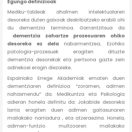
Egungo definizioak
Mediku-taldeak ahalmen intelektualaren
desoreka duten gaixoak deskribatzeko erabili ohi
du dementzia terminoa. Garrantzitsua da
dementzia zahartze prozesuaren ohiko
desoreka ez dela
nabarmentzea
.
Ezohiko
patologia-prozesuek eragiten dituzte
dementzia desorekak eta pertsona gazte zein
adinekoei eragin diezaieke.
Espainiako Errege Akademiak ematen duen
dementziaren definizioa “zoramen, adimen
nahasmendu” da. Medikuntza eta Psikologia
adieran honela definitu da: Jokabide desoreka
larria eragiten duen adimen gaitasunaren
mailakako narriadura , eta atzeraezina. Honela,
adimen-funtzio multzoaren mailakako