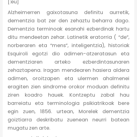
[:eu]
Alzheimerren gaixotasuna definitu aurretik,
dementzia bat zer den zehaztu beharra dago.
Dementzia terminoak esanahi ezberdinak hartu
ditu mendeetan zehar. Latinetik eratorria ( “de”,
norberaren eta “mens”, inteligentzia), historiak
Esquiroli egotzi dio adimen-atzeratasun eta
dementziaren arteko ezberdintasunaren
zehaztapena. Iragan mendearen hasiera aldera
adimen, oroitzapen eta ulermen ahalmenei
eragiten zien sindrome orokor moduan definitu
ziren koadro hauek. Kontzeptu zabal hau
barreiatu eta terminologia psikiatrikoak bere
egin zuen, 1856. urtean, Morelek dementzia
goiztiarra deskribatu zuenean neurri batean
mugatu zen arte.