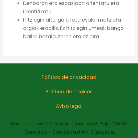
Denboran eta espazioan orientatu eta
identifikatu.
Hitz egin altu, garbi eta esaldi motz eta
argiak erabiliz. Ez hitz egin umeak izango
balira bezala, zeren eta ez dira.
Política de privacidad
Política de cookies
Aviso legal
Resurrección Mª de Azkue Kalea 32, Bajo, 20018
Donostia - San Sebastián, Gipuzkoa