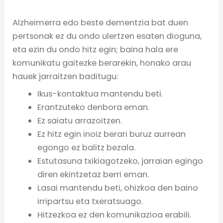
Alzheimerra edo beste dementzia bat duen
pertsonak ez du ondo ulertzen esaten dioguna,
eta ezin du ondo hitz egin; baina hala ere
komunikatu gaitezke berarekin, honako arau
hauek jarraitzen baditugu:
Ikus-kontaktua mantendu beti.
Erantzuteko denbora eman.
Ez saiatu arrazoitzen.
Ez hitz egin inoiz berari buruz aurrean
egongo ez balitz bezala.
Estutasuna txikiagotzeko, jarraian egingo
diren ekintzetaz berri eman.
Lasai mantendu beti, ohizkoa den baino
irripartsu eta txeratsuago.
Hitzezkoa ez den komunikazioa erabili.