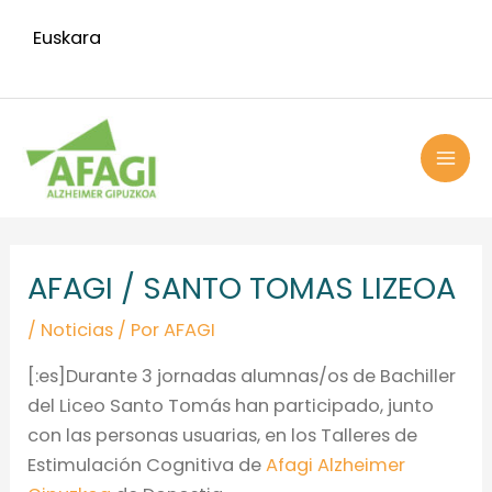
Ir
Euskara
al
contenido
MAI
ME
Navegación
de
AFAGI / SANTO TOMAS LIZEOA
entradas
/
Noticias
/ Por
AFAGI
[:es]
Durante 3 jornadas alumnas/os de Bachiller
del Liceo Santo Tomás han participado, junto
con las personas usuarias, en los Talleres de
Estimulación Cognitiva de
Afagi Alzheimer