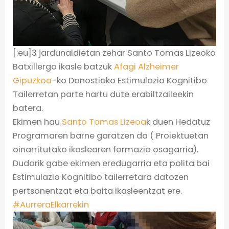
[:eu]3 jardunaldietan zehar Santo Tomas Lizeoko
Batxillergo ikasle batzuk
Afagi Alzheimer
Gipuzkoa
-ko Donostiako Estimulazio Kognitibo
Tailerretan parte hartu dute erabiltzaileekin
batera.
Ekimen hau
Santo Tomas Lizeoa
k duen Hedatuz
Programaren barne garatzen da ( Proiektuetan
oinarritutako ikaslearen formazio osagarria).
Dudarik gabe ekimen eredugarria eta polita bai
Estimulazio Kognitibo tailerretara datozen
pertsonentzat eta baita ikasleentzat ere.
#
AurreraElkarrekin