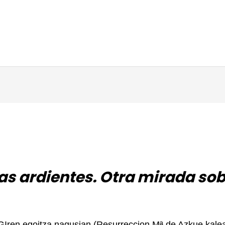
las ardientes. Otra mirada so
Iren egoitza nagusian (Resurreccion Mª de Azkue kalea