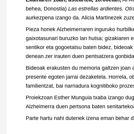
behea, Donostia)
Las estrellas ardientes. O
aurkezpena izango da. Alicia Martinezek zuz
Pieza honek Alzheimerraren inguruko hurbilke
gaixotasunari buruzko lan hutsa; gizakiaren 
sentikor eta gogoetatsu baten bidez, bideoa
denean zer irauten duen pentsatzera gonbida
Bideoak erakusten du memoria galtzen joan 
presente egoten jarrai dezaketela. Horrela, o
familientzat, bai narriadura kognitiboko proz
Proiekzoan Esther Munguia txaba izango dugu
Alzheimerra duen pertsona baten senitarteko
Parte hartu nahi dutenek izena eman behar 