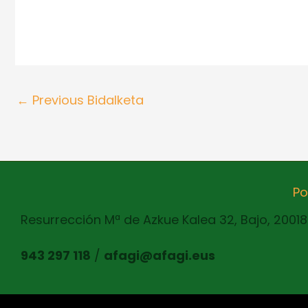
←
Previous Bidalketa
Po
Resurrección Mª de Azkue Kalea 32, Bajo, 2001
943 297 118
/
afagi@afagi.eus