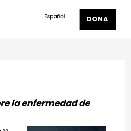
Español
DONA
bre la enfermedad de
 32,