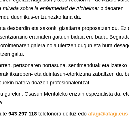
tra mirada sobre la enfermedad de Alzheimer
bideoaren
endu duen ikus-entzunezko lana da.
ta desberdin eta sakonki gizatiarra proposatzen du. Ez 
esentziaraino eramaten gaituen bidaia ere bada. Begirad
k oroimenaren galera nola ulertzen dugun eta hura desag
tzen gaitu.
arren, pertsonaren nortasuna, sentimenduak eta izatek
brak itxaropen- eta duintasun-etorkizuna zabaltzen du, b
esuekin batera doazen profesionalentzat.
 gurekin; Osasun Mentaleko erizain espezialista da, et
a.
dute
943 297 118
telefonora deituz edo
afagi@afagi.eus