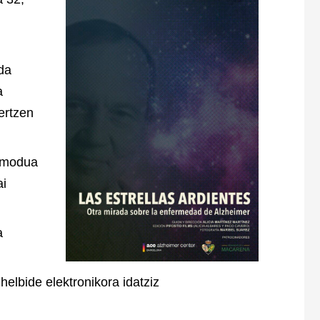
da
a
ertzen
o modua
ai
a
helbide elektronikora idatziz